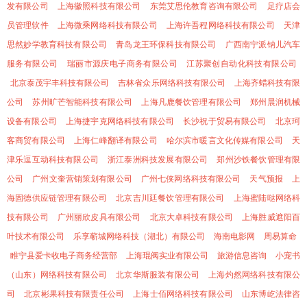
发有限公司
上海徽照科技有限公司
东莞艾思伦教育咨询有限公司
足疗店会
员管理软件
上海微乘网络科技有限公司
上海许吾程网络科技有限公司
天津
思然妙学教育科技有限公司
青岛龙王环保科技有限公司
广西南宁派钠儿汽车
服务有限公司
瑞丽市源庆电子商务有限公司
江苏聚创自动化科技有限公司
北京泰茂宇丰科技有限公司
吉林省众乐网络科技有限公司
上海齐蜡科技有限
公司
苏州旷芒智能科技有限公司
上海凡鹿餐饮管理有限公司
郑州晨润机械
设备有限公司
上海捷宇克网络科技有限公司
长沙祝于贸易有限公司
北京珂
客商贸有限公司
上海仁峰翻译有限公司
哈尔滨市暖言文化传媒有限公司
天
津乐逗互动科技有限公司
浙江泰洲科技发展有限公司
郑州沙铁餐饮管理有限
公司
广州文奎营销策划有限公司
广州七侠网络科技有限公司
天气预报
上
海固德供应链管理有限公司
北京吉川廷餐饮管理有限公司
上海蜜陆哒网络科
技有限公司
广州丽欣皮具有限公司
北京大卓科技有限公司
上海胜威遮阳百
叶技术有限公司
乐享蕲城网络科技（湖北）有限公司
海南电影网
周易算命
睢宁县爱卡收电子商务经营部
上海琨阀实业有限公司
旅游信息咨询
小宠书
（山东）网络科技有限公司
北京华斯服装有限公司
上海灼然网络科技有限公
司
北京彬果科技有限责任公司
上海士佰网络科技有限公司
山东博屹法律咨